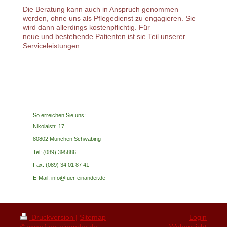
Die Beratung kann auch in Anspruch genommen
werden, ohne uns als Pflegedienst zu engagieren. Sie
wird dann allerdings kostenpflichtig. Für
neue und bestehende Patienten ist sie Teil unserer
Serviceleistungen.
So erreichen Sie uns:
Nikolaistr. 17
80802 München Schwabing
Tel: (089) 395886
Fax: (089) 34 01 87 41
E-Mail: info@fuer-einander.de
Druckversion
|
Sitemap
Login
© www.fuer-einander.de
Webansicht